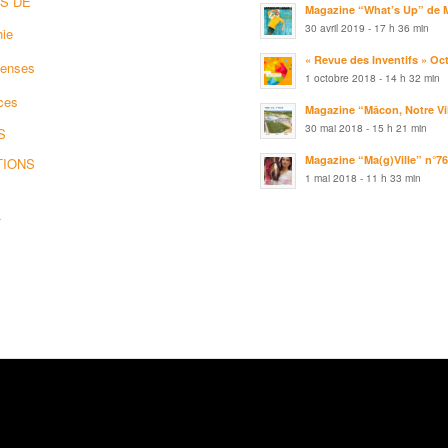
S DE
Magazine “What’s Up” de 
30 avril 2019 - 17 h 36 min
hie
« Revue des Inventifs » Oc
enses
1 octobre 2018 - 14 h 32 min
ces
Magazine “Mâcon, Notre Vil
30 mai 2018 - 15 h 21 min
S
Magazine “Ma(g)Ville” n°7
TIONS
1 mai 2018 - 11 h 33 min
T