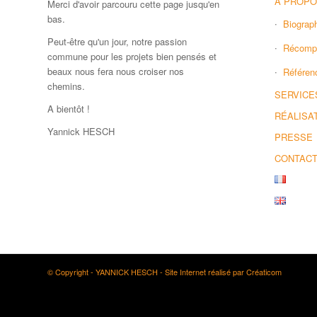
À PROPO
Merci d'avoir parcouru cette page jusqu'en
bas.
Biograp
Peut-être qu'un jour, notre passion
Récomp
commune pour les projets bien pensés et
beaux nous fera nous croiser nos
Référen
chemins.
SERVICE
A bientôt !
RÉALISA
Yannick HESCH
PRESSE
CONTAC
© Copyright -
YANNICK HESCH
-
Site Internet réalisé par Créaticom